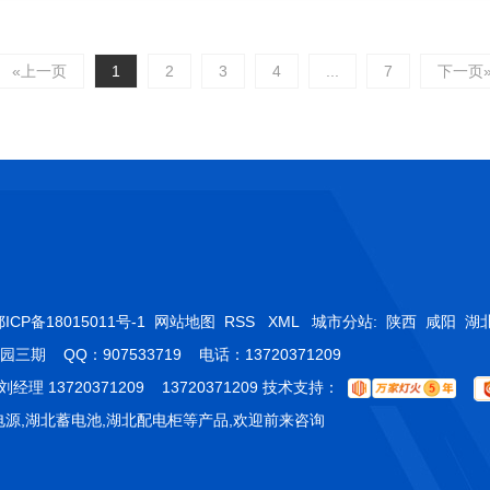
«上一页
1
2
3
4
...
7
下一页
ICP备18015011号-1
网站地图
RSS
XML
城市分站
:
陕西
咸阳
湖
QQ：907533719 电话：13720371209
经理 13720371209 13720371209 技术支持：
电源,湖北蓄电池,湖北配电柜等产品,欢迎前来咨询