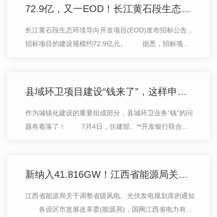
72.9亿，又一EOD！长江黄石段生态环境导向开发项目(EOD)招标
长江黄石段生态环境导向开发项目(EOD)发布招标公告，
招标项目的建设规模约72.9亿元。 据悉，招标项目
的建设地点为黄石市长江沿线27公里岸线，黄荆山、东
方山及磁湖、青山湖、青港湖流域。招标…
县域环卫项目建设“钱来了”，这样申请！
作为城镇化建设的重要组成部分，县城环卫业务“钱”的问
题有着落了！ 7月4日，住建部、**开发银行联合发
布《关于推进开发性金融支持县域生活垃圾污水处理设施
建设的通知》(下称《通知》)，明…
新纳入41.816GW！江西省能源局关于调整省级风电、光伏发电规划库的通知
江西省能源局关于调整省级风电、光伏发电规划库的通知
各设区市发展改革委(能源局)，国网江西省电力有限