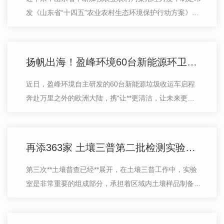
发《山东省“十四五”农业农村生态环境保护行动方案》、
《山东省农业面源污染治理与监督指导实施方案(试行)》
《山东省农村生活污水处理设施运…
扬帆出海！盈峰环境60台新能源环卫设备挺进欧洲市场?！
近日，盈峰环境自主研发的60台新能源垃圾收运车启程
奔赴万里之外的欧洲大陆，携“让**更清洁，让未来更美
好”的使命，为欧洲环境改善提供全新环卫产品解决方
案。 **标准，品质如一 盈峰环…
再添363家 土壤三普第二批检测实验室名单公示
第三次**土壤普查已经**展开，在土壤三普工作中，实验
室是非常重要的组成部分，承担着区域内土壤样品制备、
保存、流转和检测等工作。其中检测实验室通过筛选确
定，具体职责包括：做好样品制备、保…