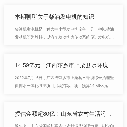
题，参与一场聚侨心侨力、谋合作共…
本期聊聊关于柴油发电机的知识
柴油机发电机是一种大中小型发电机设备，是一种以柴油
发动机等为然料，以汽车发动机为传动系统促进发电机发
电的电机设备。整套柴油发电机一般由柴油机、柴油发电
机、控制箱、柴油油箱、运行和控制…
14.59亿元！江西萍乡市上栗县水环境综合治理暨供排水一体化PPP项目启动招标
2022年7月16日，江西省萍乡市上栗县水环境综合治理暨
供排水一体化PPP项目启动招标。项目预算14.59亿元，
不接受联合体投标，合作期限25年(建设期3年，运营期
22年)。 项目编号：THGZNC2022-017…
授信金额超80亿！山东省农村生活污水治理重大项目融资工作已审批通过26个项目
近年来，山东省不断加强农业农村污染治理力度，制定印