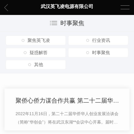
武汉英飞凌电源有限公司
时事聚焦
聚焦英飞凌
行业资讯
疑惑解答
时事聚焦
其他
聚侨心侨力谋合作共赢 第二十二届华创会**开幕
2022年11月16日，第二十二届华侨华人创业发展洽谈会
（简称“华创会”）将在武汉东湖**会议中心开幕。届时海
内外新老朋友欢聚一堂，以“万侨同心、筑梦未来”为主